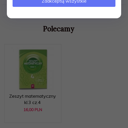
Zaakceptuj wszystkie
OBEJRZYJ FILM
Polecamy
Zeszyt matematyczny
kl.3 cz.4
16,
00
PLN