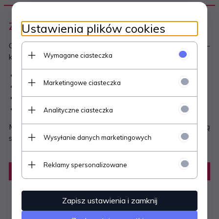
Zeszyt matematyczny klasa 3, część 3
Ustawienia plików cookies
Co znajduje się w każdym z 4 zeszytów do matematyki -
Wymagane ciasteczka
klasa 3:
Geometria (cz. 1)
Marketingowe ciasteczka
Zadania z treścią (cz. 2)
Obliczenia zegarowe i kalendarzowe (cz. 3)
Zadania logiczne (cz. 4)
Analityczne ciasteczka
Mały format zeszytów zachęca dzieci do obliczeń, jedną
stronę można zrobić bardzo szybko.
Wysyłanie danych marketingowych
Reklamy spersonalizowane
Zapisz ustawienia i zamknij
DANE TECHNICZNE