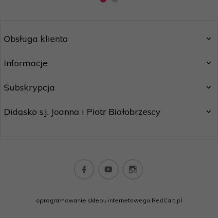
Obsługa klienta
Informacje
Subskrypcja
Didasko s.j. Joanna i Piotr Białobrzescy
wydawnictwo@didasko.com.pl
oprogramowanie sklepu internetowego
RedCart.pl